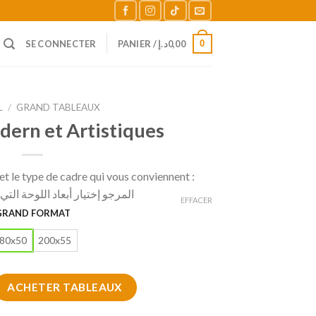
0
SE CONNECTER
PANIER /
د.إ
0,00
L
/
GRAND TABLEAUX
dern et Artistiques
t le type de cadre qui vous conviennent :
المرجو إختيار أبعاد اللوحة الت
EFFACER
GRAND FORMAT
80x50
200x55
eau modern et Artistiques
ACHETER TABLEAUX