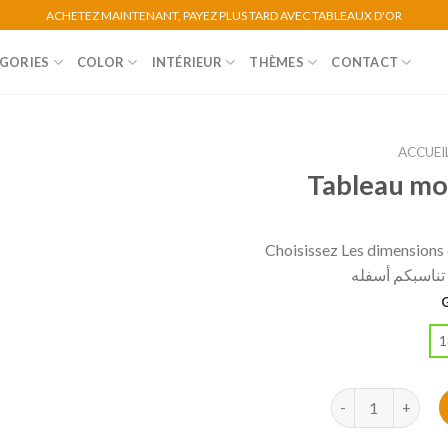
ACHETEZ MAINTENANT, PAYEZ PLUS TARD AVEC TABLEAUX D'OR
GORIES
COLOR
INTÉRIEUR
THÈMES
CONTACT
ACCUEI
Tableau mo
Choisissez Les dimensions e
ي تناسبكم أسفله
1
quantité de Tabl