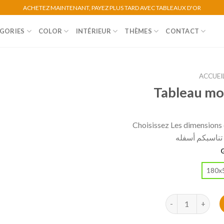
ACHETEZ MAINTENANT, PAYEZ PLUS TARD AVEC TABLEAUX D'OR
GORIES
COLOR
INTÉRIEUR
THÈMES
CONTACT
ACCUEI
Tableau mo
Choisissez Les dimensions e
ي تناسبكم أسفله
180x5
quantité de Tabl