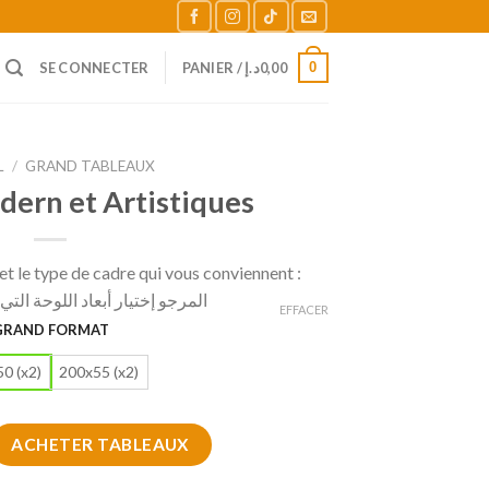
0
SE CONNECTER
PANIER /
د.إ
0,00
L
/
GRAND TABLEAUX
dern et Artistiques
t le type de cadre qui vous conviennent :
المرجو إختيار أبعاد اللوحة الت
EFFACER
GRAND FORMAT
0 (x2)
200x55 (x2)
eau modern et Artistiques
ACHETER TABLEAUX