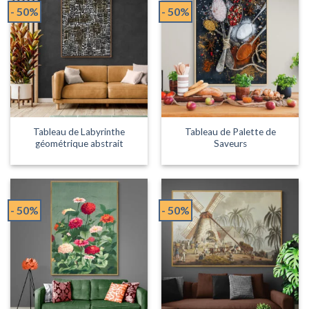
- 50%
- 50%
Tableau de Labyrinthe
Tableau de Palette de
géométrique abstrait
Saveurs
- 50%
- 50%