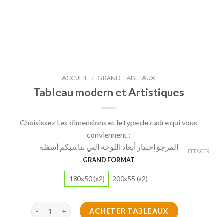
ACCUEIL
/
GRAND TABLEAUX
Tableau modern et Artistiques
Choisissez Les dimensions et le type de cadre qui vous
conviennent :
المرجو إختيار أبعاد اللوحة التي تناسبكم أسفله
EFFACER
GRAND FORMAT
180x50 (x2)
200x55 (x2)
quantité de Tableau modern et Artistiques
ACHETER TABLEAUX