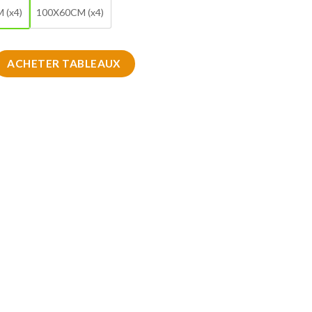
 (x4)
100X60CM (x4)
eau mur pour la décoration
ACHETER TABLEAUX