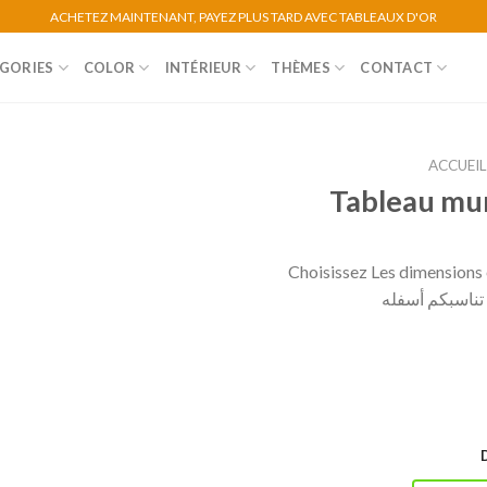
ACHETEZ MAINTENANT, PAYEZ PLUS TARD AVEC TABLEAUX D'OR
GORIES
COLOR
INTÉRIEUR
THÈMES
CONTACT
ACCUEI
Tableau mur
Choisissez Les dimensions e
ي تناسبكم أسفله