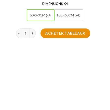
DIMENSIONS X4
60X40CM (x4)
100X60CM (x4)
quantité de Tableau Décoratif de luxe design
ACHETER TABLEAUX