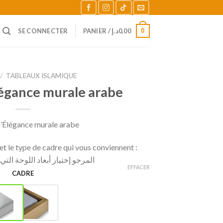
0
SE CONNECTER
PANIER /
د.إ
0,00
/
TABLEAUX ISLAMIQUE
légance murale arabe
’Élégance murale arabe
t le type de cadre qui vous conviennent :
المرجو إختيار أبعاد اللوحة الت
EFFACER
CADRE