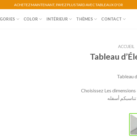
ACHETEZ MAINTENANT, PAYEZ PLUS TARD AVEC TABLEAUX D'OR
GORIES
COLOR
INTÉRIEUR
THÈMES
CONTACT
ACCUEIL
Tableau d’É
Tableau d
Choisissez Les dimensions e
ي تناسبكم أسفله