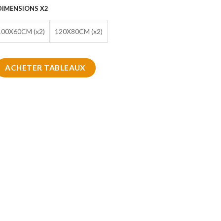
DIMENSIONS X2
100X60CM (x2)
120X80CM (x2)
eau d'Élégance murale arabe
ACHETER TABLEAUX