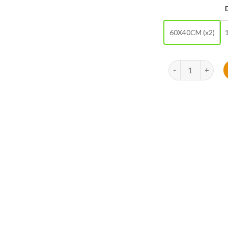
60X40CM (x2)
quantité de Tabl