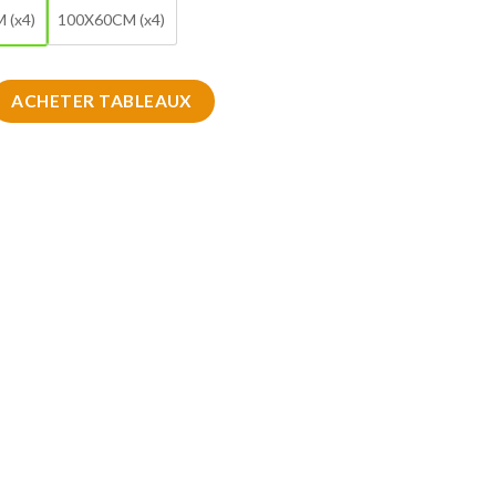
 (x4)
100X60CM (x4)
eau art designe
ACHETER TABLEAUX