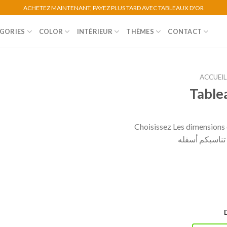
ACHETEZ MAINTENANT, PAYEZ PLUS TARD AVEC TABLEAUX D'OR
GORIES
COLOR
INTÉRIEUR
THÈMES
CONTACT
ACCUEI
Table
Choisissez Les dimensions e
ي تناسبكم أسفله