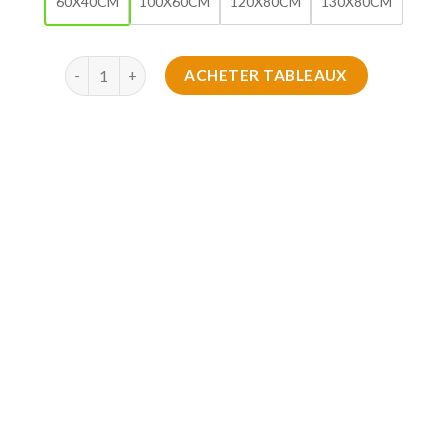
60X40CM
100X60CM
120X80CM
130X80CM
quantité de Tableaux Traditionnels
ACHETER TABLEAUX