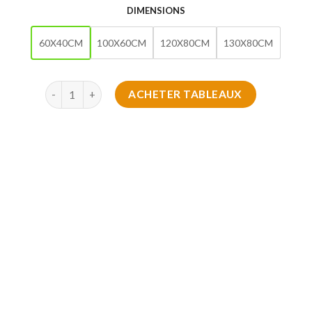
DIMENSIONS
60X40CM
100X60CM
120X80CM
130X80CM
quantité de Tableau Décoratif de luxe design
ACHETER TABLEAUX