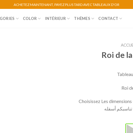
ACHETEZ MAINTENANT, PAYEZ PLUS TARD AVEC TABLEAUX D'OR
GORIES
COLOR
INTÉRIEUR
THÈMES
CONTACT
ACCUE
Roi de l
Tableau
Roi d
Choisissez Les dimensions e
ي تناسبكم أسفله