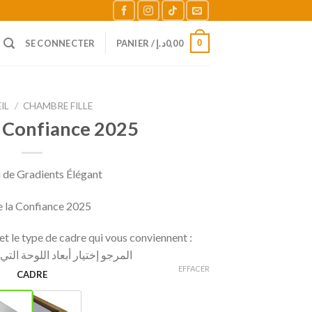
0
SE CONNECTER
PANIER /
د.إ
0,00
IL
/
CHAMBRE FILLE
a Confiance 2025
 de Gradients Élégant
e la Confiance 2025
t le type de cadre qui vous conviennent :
المرجو إختيار أبعاد اللوحة الت
EFFACER
CADRE