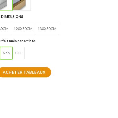
DIMENSIONS
60CM
120X80CM
130X80CM
: fait main par artiste
Non
Oui
e la Confiance 2025
ACHETER TABLEAUX