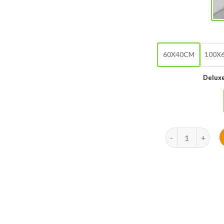
60X40CM
100X
Deluxe
quantité de Roi d