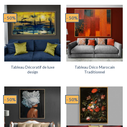
- 50%
- 50%
Tableau Décoratif de luxe
Tableau Déco Marocain
design
Traditionnel
- 50%
- 50%