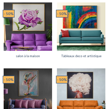
- 50%
- 50%
salon à la maison
Tableaux deco et artistique
- 50%
- 50%