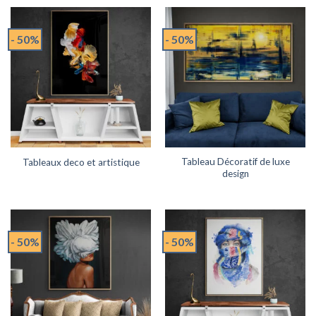
- 50%
- 50%
Tableau Décoratif de luxe
Tableaux deco et artistique
design
- 50%
- 50%